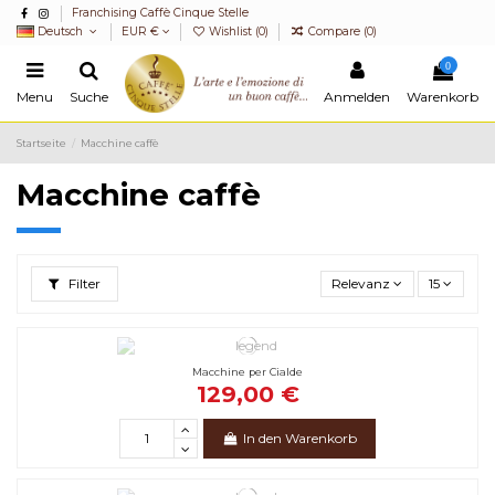
Franchising Caffè Cinque Stelle
Deutsch
EUR €
Wishlist (
0
)
Compare (
0
)
0
Menu
Suche
Anmelden
Warenkorb
Startseite
Macchine caffè
Macchine caffè
Filter
Relevanz
15
Macchine per Cialde
129,00 €
In den Warenkorb