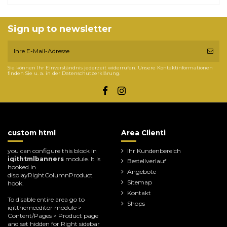
Sign up to newsletter
Sie können Ihr Einverständnis jederzeit widerrufen. Unsere Kontaktinformationen
finden Sie u. a. in der Datenschutzerklärung.
custom html
Area Clienti
you can configure this block in
Ihr Kundenbereich
iqithtmlbanners
module. It is
Bestellverlauf
hooked in
Angebote
displayRightColumnProduct
Sitemap
hook.
Kontakt
To disable entire area go to
Shops
iqitthemeeditor module >
Content/Pages > Product page
and set hidden for Right sidebar