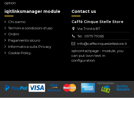
option
iqitlinksmanager module
Contact us
Chi siamo
Caffè Cinque Stelle Store
Termini e condizioni d'uso
Via Trinità 87
Ordini
Tel.: 0975 71065
Pagamento sicuro
info@caffecinquestellestore.it
Informativa sulla Privacy
iqitcontactpage - module, you
Cookie Policy
can put own text in
configuration