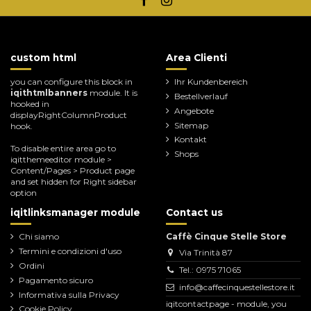
custom html
Area Clienti
you can configure this block in
Ihr Kundenbereich
iqithtmlbanners
module. It is
Bestellverlauf
hooked in
Angebote
displayRightColumnProduct
Sitemap
hook.
Kontakt
To disable entire area go to
Shops
iqitthemeeditor module >
Content/Pages > Product page
and set hidden for Right sidebar
option
iqitlinksmanager module
Contact us
Chi siamo
Caffè Cinque Stelle Store
Termini e condizioni d'uso
Via Trinità 87
Ordini
Tel.: 0975 71065
Pagamento sicuro
info@caffecinquestellestore.it
Informativa sulla Privacy
iqitcontactpage - module, you
Cookie Policy