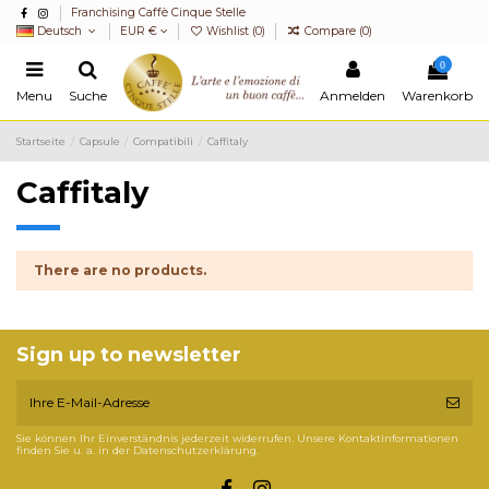
Franchising Caffè Cinque Stelle
Deutsch
EUR €
Wishlist (
0
)
Compare (
0
)
0
Menu
Suche
Anmelden
Warenkorb
Startseite
Capsule
Compatibili
Caffitaly
Caffitaly
There are no products.
Sign up to newsletter
Sie können Ihr Einverständnis jederzeit widerrufen. Unsere Kontaktinformationen
finden Sie u. a. in der Datenschutzerklärung.