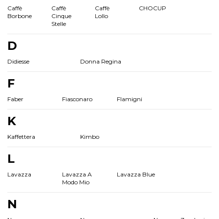
Caffè
Caffè
Caffè
CHOCUP
Borbone
Cinque
Lollo
Stelle
D
Didiesse
Donna Regina
F
Faber
Fiasconaro
Flamigni
K
Kaffettera
Kimbo
L
Lavazza
Lavazza A
Lavazza Blue
Modo Mio
N