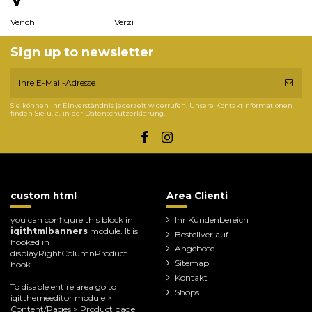
Venchi
Verzì
Sign up to newsletter
Sie können Ihr Einverständnis jederzeit widerrufen. Unsere Kontaktinformationen
finden Sie u. a. in der Datenschutzerklärung.
custom html
Area Clienti
you can configure this block in
Ihr Kundenbereich
iqithtmlbanners
module. It is
Bestellverlauf
hooked in
Angebote
displayRightColumnProduct
Sitemap
hook.
Kontakt
To disable entire area go to
Shops
iqitthemeeditor module >
Content/Pages > Product page