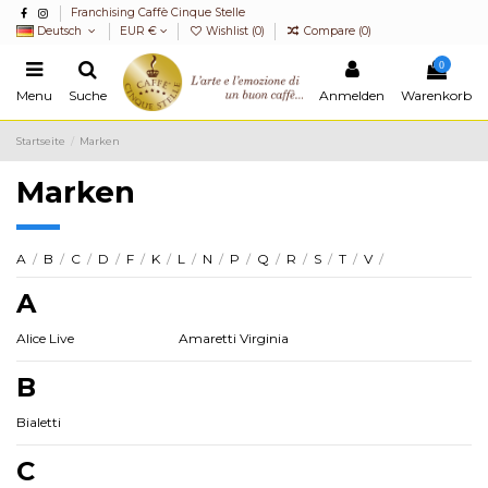
Franchising Caffè Cinque Stelle
Deutsch
EUR €
Wishlist (
0
)
Compare (
0
)
0
Menu
Suche
Anmelden
Warenkorb
Startseite
Marken
Marken
A
/
B
/
C
/
D
/
F
/
K
/
L
/
N
/
P
/
Q
/
R
/
S
/
T
/
V
/
A
Alice Live
Amaretti Virginia
B
Bialetti
C