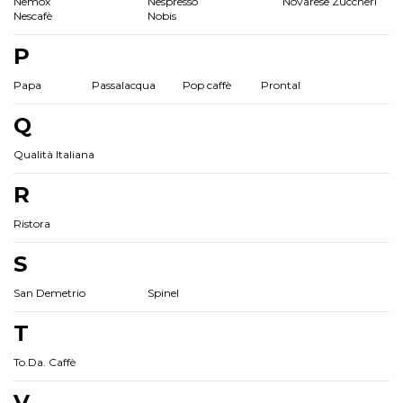
Nemox
Nespresso
Novarese Zuccheri
Nescafè
Nobis
P
Papa
Passalacqua
Pop caffè
Prontal
Q
Qualità Italiana
R
Ristora
S
San Demetrio
Spinel
T
To.Da. Caffè
V