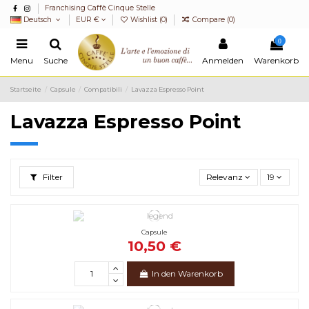
Franchising Caffè Cinque Stelle
Deutsch
EUR €
Wishlist (
0
)
Compare (
0
)
0
Menu
Suche
Anmelden
Warenkorb
Startseite
Capsule
Compatibili
Lavazza Espresso Point
Lavazza Espresso Point
Filter
Relevanz
19
Capsule
10,50 €
In den Warenkorb