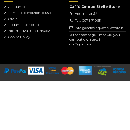
Chi siamo
Caffè Cinque Stelle Store
Termini e condizioni d'uso
Via Trinità 87
Ordini
Tel.: 0975 71065
Pagamento sicuro
info@caffecinquestellestore.it
Informativa sulla Privacy
iqitcontactpage - module, you
Cookie Policy
can put own text in
configuration