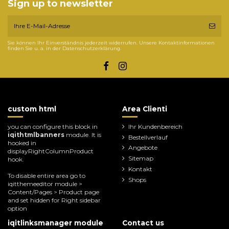
Sign up to newsletter
Sie können Ihr Einverständnis jederzeit widerrufen. Unsere Kontaktinformationen
finden Sie u. a. in der Datenschutzerklärung.
custom html
Area Clienti
you can configure this block in
Ihr Kundenbereich
iqithtmlbanners
module. It is
Bestellverlauf
hooked in
Angebote
displayRightColumnProduct
Sitemap
hook.
Kontakt
To disable entire area go to
Shops
iqitthemeeditor module >
Content/Pages > Product page
and set hidden for Right sidebar
option
iqitlinksmanager module
Contact us