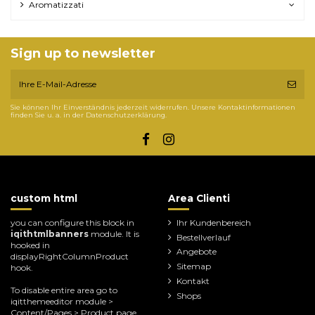
Aromatizzati
Sign up to newsletter
Sie können Ihr Einverständnis jederzeit widerrufen. Unsere Kontaktinformationen
finden Sie u. a. in der Datenschutzerklärung.
custom html
Area Clienti
you can configure this block in
Ihr Kundenbereich
iqithtmlbanners
module. It is
Bestellverlauf
hooked in
Angebote
displayRightColumnProduct
Sitemap
hook.
Kontakt
To disable entire area go to
Shops
iqitthemeeditor module >
Content/Pages > Product page