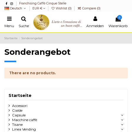
Franchising Caffè Cinque Stelle
Deutsch
EUR €
Wishlist (
0
)
Compare (
0
)
0
Menu
Suche
Anmelden
Warenkorb
Startseite
Sonderangebot
Sonderangebot
There are no products.
Startseite
Accessori
Cialde
Capsule
Macchine caffè
Tisane
Linea Vending