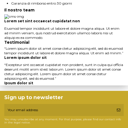
Garanzia di rimborso entro 30 giorni
Il nostro team
Lorem set sint occaecat cupidatat non
Eiusmod tempor incididunt ut labore et dolore magna aliqua. Ut enim
ad minim veniam, quis nostrud exercitation ullamco laboris nisi ut
aliquip ex ea commodo.
Testimonial
“
Lorem ipsum dolor sit amet conse ctetur adipisicing elit, sed do eiusmod
tempor incididunt ut labore et dolore magna aliqua. Ut enim ad minim.
”
Lorem ipsum dolor sit
“
Excepteur sint occaecat cupidatat non proident, sunt in culpa qui officia
deserunt mollit anim id est laborum. Lorem ipsum dolor sit amet conse
ctetur adipisicing elit. Lorem ipsum dolor sit amet conse ctetur
adipisicing elit, sed do eiusmod.
”
Ipsum dolor sit
Sign up to newsletter
You may unsubscribe at any moment. For that purpose, please find our contact info
in the legal notice.