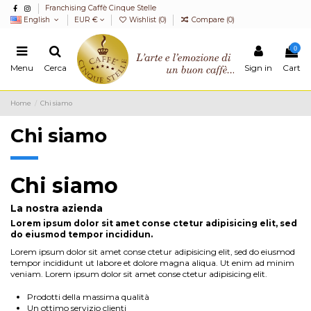
Franchising Caffè Cinque Stelle
English
EUR €
Wishlist (
0
)
Compare (
0
)
0
Menu
Cerca
Sign in
Cart
Home
Chi siamo
Chi siamo
Chi siamo
La nostra azienda
Lorem ipsum dolor sit amet conse ctetur adipisicing elit, sed
do eiusmod tempor incididun.
Lorem ipsum dolor sit amet conse ctetur adipisicing elit, sed do eiusmod
tempor incididunt ut labore et dolore magna aliqua. Ut enim ad minim
veniam. Lorem ipsum dolor sit amet conse ctetur adipisicing elit.
Prodotti della massima qualità
Un ottimo servizio clienti