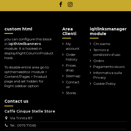
custom html
Area
iqitlinksmanager
Clienti
module
you can configure this block
in
iqithtmlbanners
My
Chi siamo
module. It is hooked in
account
Termini e
displayRightColumnProduct
Order
condizioni d'uso
hook.
history
Ordini
Prices
Pagamento sicuro
To disable entire area go to
drop
iqitthemeeditor module >
Informativa sulla
Sitemap
Content/Pages > Product
Privacy
page and set hidden for
Contact
Cookie Policy
Right sidebar option
us
Stores
Contact us
Caffè Cinque Stelle Store
Via Trinità 87
Tel.: 0975 71065